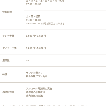
月・火・水・木・金・土・日・祝日
17:00〜23:30
営業時間
土・日・祝日
11:30〜15:30
15:00〜17:00の間は閉店となります
ランチ予算
1,080円〜1,500円
ディナー予算
3,000円〜5,000円
座席数
74
ランチ営業あり
特徴
飲み放題プランあり
アルコール等消毒の実施
感染症対策
調理時の手袋着用
店内換気の実施