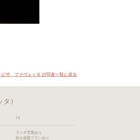
ETTA 窯焼きピザ ファヴェッタ の写真一覧に戻る
ェッタ）
74
ランチ営業あり
飲み放題プランあり