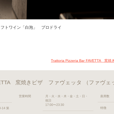
ラフトワイン「白泡」 プロドライ
Trattoria Pizzeria Bar FAV
a Bar FAVETTA 窯焼きピザ ファヴェッタ （ファヴ
営業時間
月・火・水・木・金・土・日・
座席数
祝日
17:00〜23:30
特徴
14 第