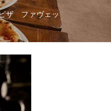
A 窯焼きピザ ファヴェッ