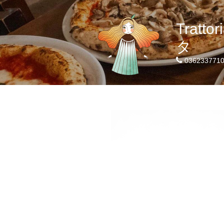
Tratt
タ
036233771