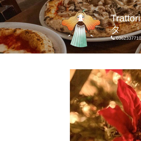
Tratt
タ
036233771