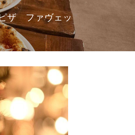
A 窯焼きピザ ファヴェッ