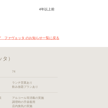
4年以上前
TA 窯焼きピザ ファヴェッタ のお知らせ一覧に戻る
ェッタ）
74
ランチ営業あり
飲み放題プランあり
策
アルコール等消毒の実施
調理時の手袋着用
店内換気の実施