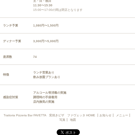
土・日・祝日
11:30〜15:30
15:00〜17:00の間は閉店となります
ランチ予算
1,080円〜1,500円
ディナー予算
3,000円〜5,000円
座席数
74
ランチ営業あり
特徴
飲み放題プランあり
アルコール等消毒の実施
感染症対策
調理時の手袋着用
店内換気の実施
Trattoria Pizzeria Bar FAVETTA 窯焼きピザ ファヴェッタ HOME
お知らせ
メニュー
写真
地図