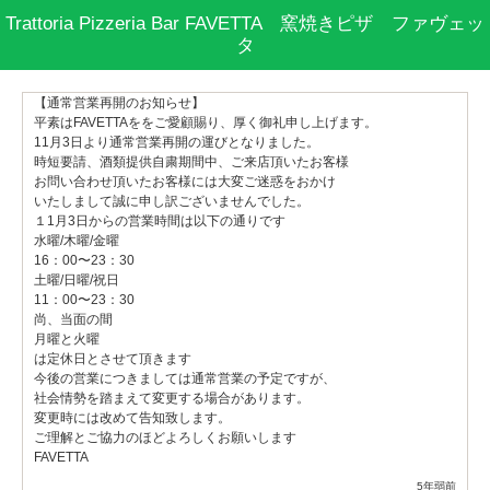
Trattoria Pizzeria Bar FAVETTA 窯焼きピザ ファヴェッ
タ
【通常営業再開のお知らせ】
平素はFAVETTAををご愛顧賜り、厚く御礼申し上げます。
11月3日より通常営業再開の運びとなりました。
時短要請、酒類提供自粛期間中、ご来店頂いたお客様
お問い合わせ頂いたお客様には大変ご迷惑をおかけ
いたしまして誠に申し訳ございませんでした。
１1月3日からの営業時間は以下の通りです
水曜/木曜/金曜
16：00〜23：30
土曜/日曜/祝日
11：00〜23：30
尚、当面の間
月曜と火曜
は定休日とさせて頂きます
今後の営業につきましては通常営業の予定ですが、
社会情勢を踏まえて変更する場合があります。
変更時には改めて告知致します。
ご理解とご協力のほどよろしくお願いします
FAVETTA
5年弱前